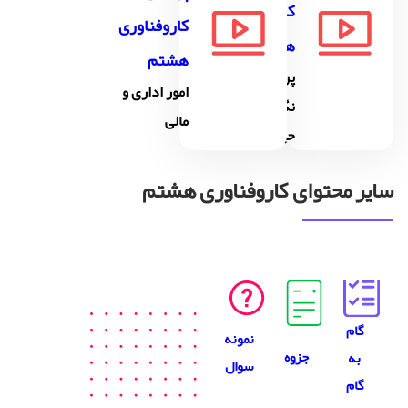
کاروفناوری
کاروفناوری
هشتم
هشتم
پرورش و
امور اداری و
نگه دارى از
مالى
حیوانات
سایر محتوای کاروفناوری هشتم
گام
نمونه
جزوه
به
سوال
گام