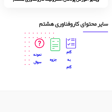
سایر محتوای کاروفناوری هشتم
گام
نمونه
جزوه
به
سوال
گام