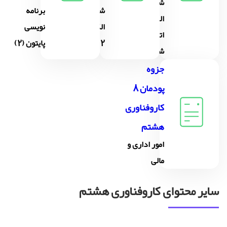
شهروند
شهروند
برنامه
الکترونیکی 1
الکترونیکی
نویسی
اتصال به
2
پایتون (2)
شبکه،پس...
جزوه
پودمان 8
کاروفناوری
هشتم
امور اداری و
مالى
سایر محتوای کاروفناوری هشتم