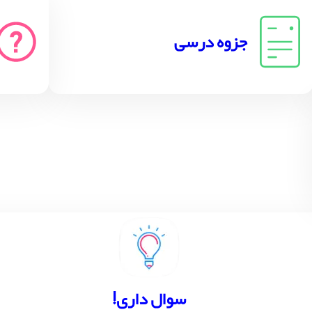
جزوه درسی
!سوال داری