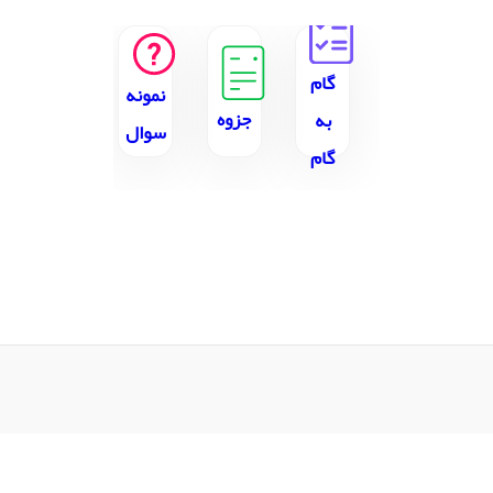
گام
نمونه
جزوه
به
سوال
گام