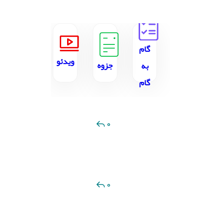
گام
ویدئو
جزوه
به
گام
0
0