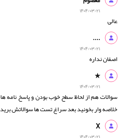
معصوم
1404/03/21
عالی
....
1404/03/21
اصفان نداره
✯
1404/03/21
سوالات هم از لحاظ سطح خوب بودن و پاسخ نامه ها 
خلاصه وار بخونید بعد سراغ تست ها سوالاتش بری
X
1404/03/21