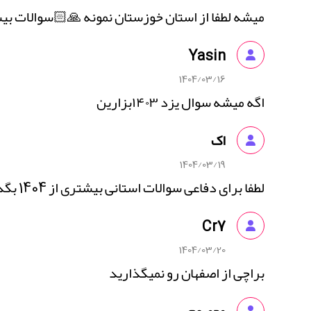
میشه لطفا از استان خوزستان نمونه 🙏🏻سوالات بی
Yasin
1404/03/16
اگه میشه سوال یزد ۱۴۰۳بزارین
اک
1404/03/19
لطفا برای دفاعی سوالات استانی بیشتری از 1404 بگذارید🙏🏻🫶🏻
Cr7
1404/03/20
براچی از اصفهان رو نمیگذارید