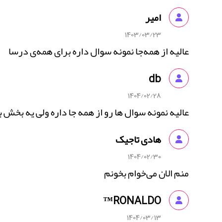
امیر
1403/03/23
عالیه از همه‌جا نمونه سوال داره برای همه‌ی درسا
db
1404/02/28
عالیه نمونه سوال ها رو از همه جا داره ولی یه بخش 
هادی تاجیک
1404/02/30
منم الان می‌خوام بخونم
RONALDO™
1404/03/13