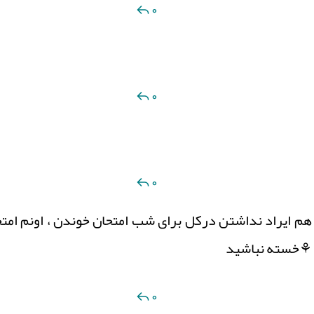
0
0
0
هم ایراد نداشتن درکل برای شب امتحان خوندن ، اونم امتحان
د ⚘خسته نباشید
0