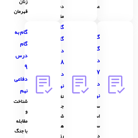
زنان
عشق
دفاع
قهرمان
مقدس
گام به
گام به
گام به
گام
گام
گام
درس
درس
درس
8
9
7
دفاعی
دفاعی
دفاعی
نهم
نهم
نهم
نظام
شناخت
سرباز
جمع و
و
اسلام
شیوه
مقابله
سردار
های
با جنگ
دل ها
رزم