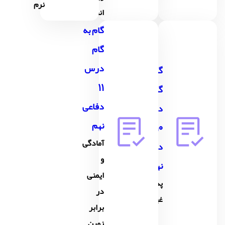
نرم
انفرادی
گام به
گام
درس
گام به
11
گام
دفاعی
درس
نهم
10
آمادگی
دفاعی
و
نهم
ایمنی
پدافند
در
غیرعامل
برابر
زمین