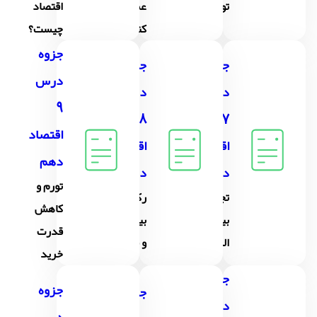
تولید
عمل می
اقتصاد
کند؟
چیست؟
جزوه
جزوه
جزوه
درس
درس
درس
9
8
7
اقتصاد
اقتصاد
اقتصاد
دهم
دهم
دهم
تورم و
تجارت
رکود،
کاهش
بین
بیکاری
قدرت
الملل
و فقر
خرید
جزوه
جزوه
جزوه
درس