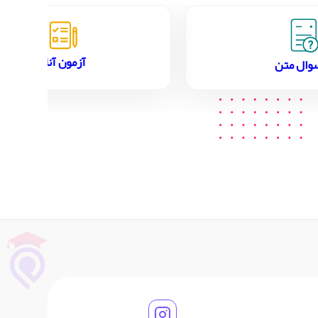
آزمون آنلاین
وال متن