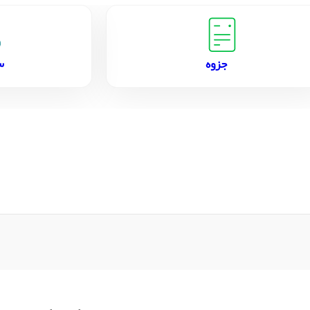
س
جزوه