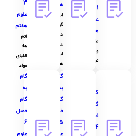
3
هفتم
1
علوم
اندازه
علوم
گیری
هفتم
هفتم
در
اتم
تفکر
علوم و
ها؛
و
ابزار
الفبای
تجربه
های آن
مواد
گام
گام
به
به
گام به
گام
گام
گام
فصل
فصل
فصل
6
5
4 علوم
علوم
علوم