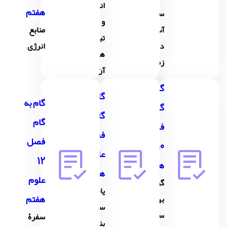
انرژی
هفتم
سفر
و
آب
منابع
تبدیل
درون
انرژی
های
زمین
آن
گام به
گام به
گام به
گام
گام
گام
فصل
فصل11
فصل
10علوم
علوم
12
هفتم
هفتم
علوم
گرما و
یاخته و
هفتم
بهینه
سازمان
سازی
سفرۀ
بندی