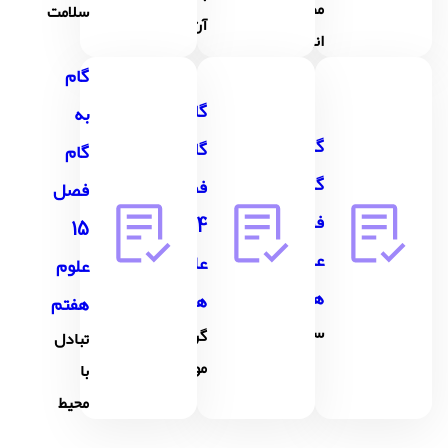
مصرف
سلامت
آن
انرژی
گام
گام به
به
گام به
گام
گام
گام
فصل
فصل
فصل13
14
15
علوم
علوم
علوم
هفتم
هفتم
هفتم
سفر غذا
گردش
تبادل
مواد
با
محیط