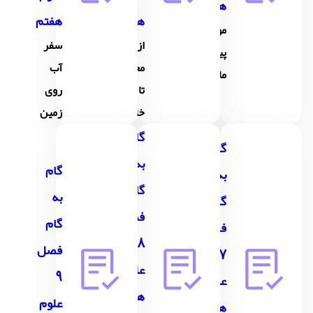
هفتم
هفتم
هفتم
مواد
از
سفر
پیرامون
معدن
آب
ما
تا
روی
خانه
زمین
گام
گام
به
گام
به
گام
به
گام
فصل
گام
فصل
8
فصل
7
علوم
9
علوم
هفتم
علوم
هفتم