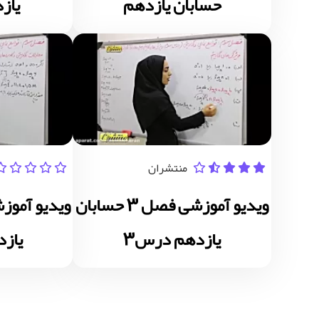
حسابان یازدهم
یاز
منتشران
ویدیو آموزشی فصل 3 حسابان
یازدهم درس3
یاز