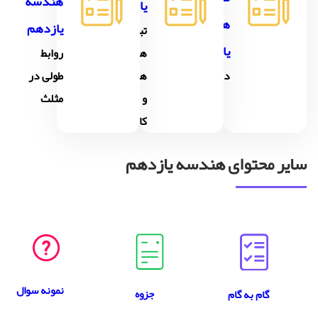
هندسه
یازدهم
هندسه
یازدهم
تبدیل
یازدهم
های
روابط
دایره
هندسی
طولی در
و
مثلث
کاربردها
سایر محتوای هندسه یازدهم
نمونه سوال
جزوه
گام به گام