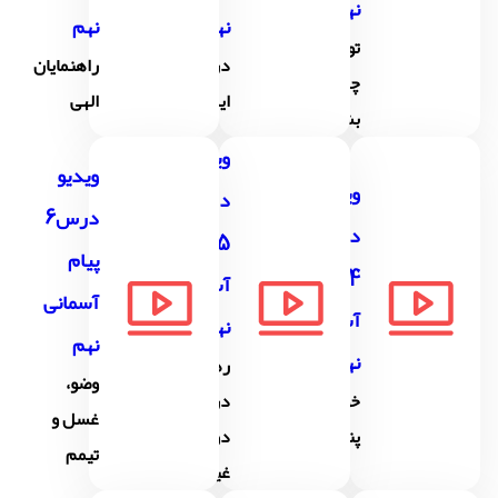
نهم
نهم
نهم
تو را
در پناه
راهنمایان
چگونه
ایمان
الهی
بشناسم؟
ویدیو
ویدیو
ویدیو
درس
درس6
درس
5 پیام
پیام
4 پیام
آسمانی
آسمانی
آسمانی
نهم
نهم
نهم
رهبری
وضو،
خورشید
در
غسل و
پنهان
دوران
تیمم
غیبت