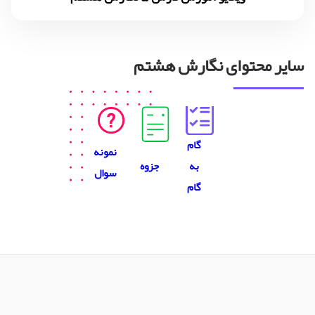
سایر محتوای نگارش هشتم
گام
نمونه
جزوه
به
سوال
گام