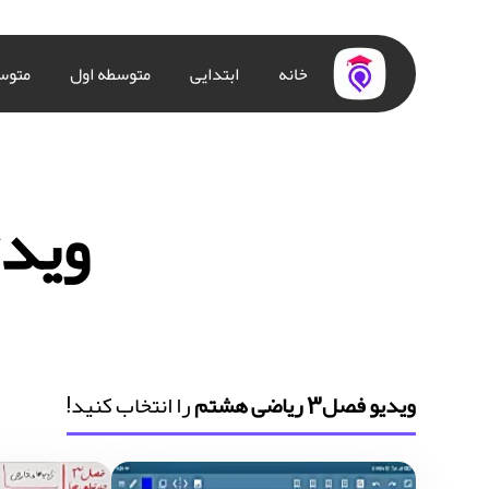
خانه
ابتدایی
متوسطه اول
متوس
ویدئو ف
ویدیو فصل3 ریاضی هشتم
را انتخاب کنید!