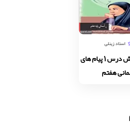
استاد زینلی
ویدیو آموزش درس 1 پیام های
انی هفتم