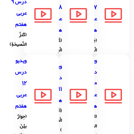
درس 9
8
7
عربی
عربی
عربی
هفتم
هفتم
هفتم
(کَنزُ
(جَواهِرُ
(کُنوزُ
النَّصیحَةِ)
الْکلَامِ)
الْحِکَمِ)
ویدیو
ویدیو
ویدیو
درس
درس
درس
12
10
11 عربی
عربی
عربی
هفتم
هفتم
هفتم
(اَلْموَاعِظُ
(الْحِکَمُ
(حِوارٌ
الْعَدَدَیَّةُ
النّافِعةُ
بیَْنَ
)