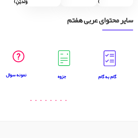
)
وَلدََیْنِ)
سایر محتوای عربی هفتم
نمونه سوال
جزوه
گام به گام