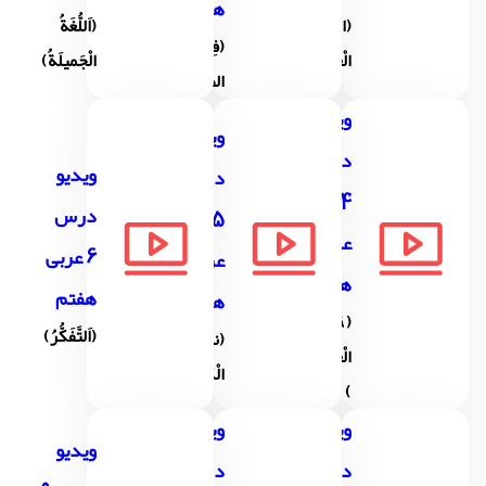
هفتم
(الْحُروفُ
(اَللُّغَةُ
(فِي
الْعَرَبيَّةُ)
الْجَمیلَةُ)
الصَّفِّ)
ویدیو
ویدیو
درس
ویدیو
درس
4
درس
5
عربی
6 عربی
عربی
هفتم
هفتم
هفتم
( ٰقیمه
(اَلتَّفَکُّرُ)
(نورُ
الْعِلْمِ
الْکلَامِ)
)
ویدیو
ویدیو
ویدیو
درس
درس