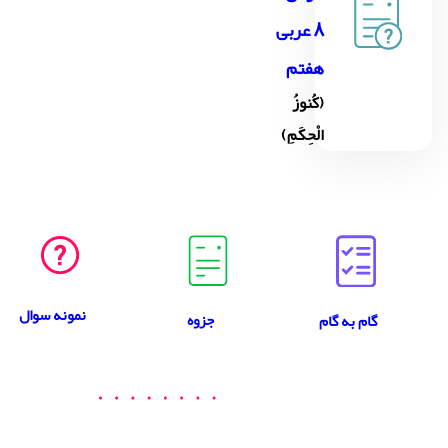
8 عربی
هفتم
(کُنوزُ
الْحِکَمِ)
نمونه سوال
جزوه
گام به گام