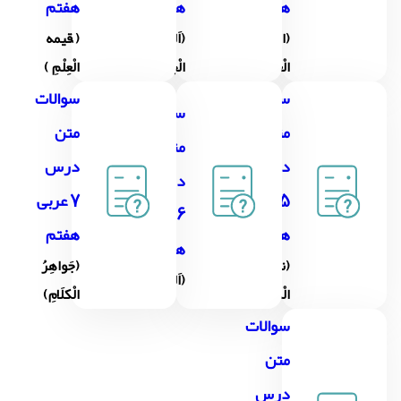
هفتم
هفتم
هفتم
(الْحُروفُ
(اَللُّغَةُ
( ٰقیمه
الْعَرَبيَّةُ)
الْجَمیلَةُ)
الْعِلْمِ )
سوالات
سوالات
سوالات
متن
متن
متن
درس
درس
درس
5 عربی
7 عربی
6 عربی
هفتم
هفتم
هفتم
(نورُ
(جَواهِرُ
(اَلتَّفَکُّرُ)
الْکلَامِ)
الْکلَامِ)
سوالات
متن
درس