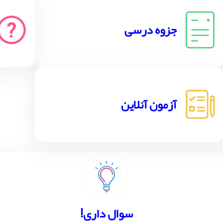
جزوه درسی
آزمون آنلاین
!سوال داری