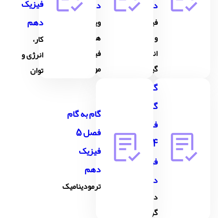
فیزیک
دهم
دهم
دهم
فیزیک
ویژگی
و
های
کار،
اندازه
فیزیکی
انرژی و
گیری
مواد
توان
گام به
گام
گام به گام
فصل
فصل 5
4
فیزیک
فیزیک
دهم
دهم
ترمودینامیک
دما و
گرما