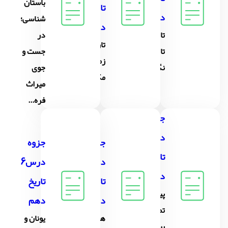
باستان
تاریخ
دهم
شناسی؛
دهم
تاریخ و
در
تاریخ؛
تاریخ
جست و
زمان و
نگاری
جوی
مکان
میراث
فره...
جزوه
درس4
جزوه
جزوه
تاریخ
درس5
درس6
دهم
تاریخ
تاریخ
پیدایش
دهم
دهم
تمدّن؛
هند و
یونان و
بین