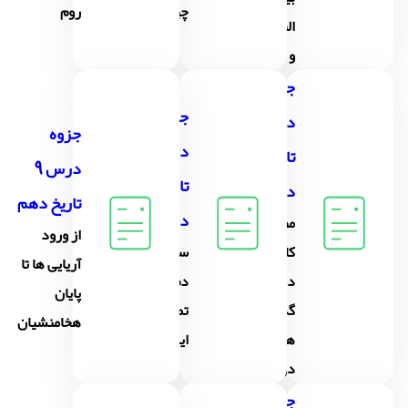
چین
روم
النهرین
و مصر
جزوه
جزوه
درس7
جزوه
درس8
تاریخ
درس 9
تاریخ
دهم
تاریخ دهم
دهم
مطالعه و
از ورود
کاوش
سپیده
آریایی ها تا
در
دم
پایان
گذشته
تمدن
هخامنشیان
های
ایرانی
دور
جزوه