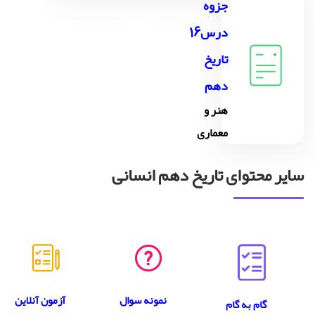
جزوه
درس16
تاریخ
دهم
هنر و
معماری
سایر محتوای تاریخ دهم انسانی
نمونه سوال
آزمون آنلاین
گام به گام