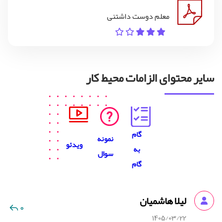
معلم دوست داشتنی
سایر محتوای الزامات محیط کار
گام
نمونه
ویدئو
به
سوال
گام
لیلا هاشمیان
0
1405/03/22