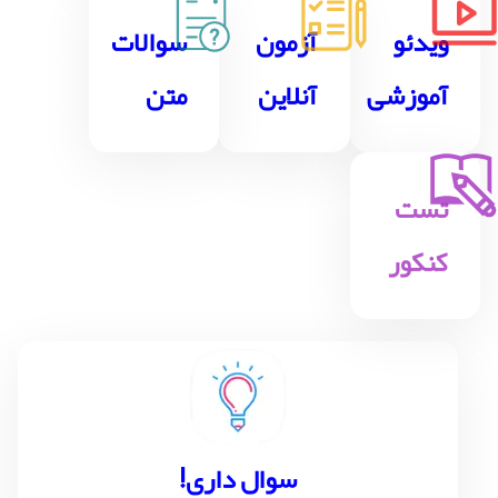
ویدئو
آزمون
سوالات
آموزشی
آنلاین
متن
تست
کنکور
!سوال داری