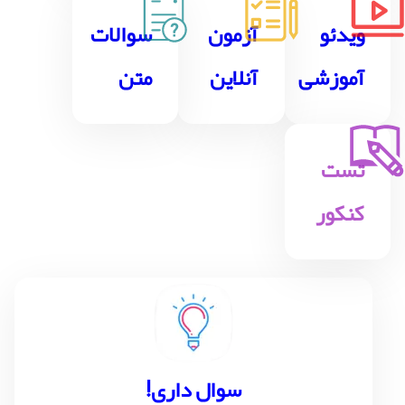
ویدئو
آزمون
سوالات
آموزشی
آنلاین
متن
تست
کنکور
!سوال داری