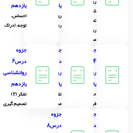
روان
یازدهم
یازدهم
شناسی:
روان شناسی
احساس،
تعریف و
رشد
توجه، ادراک
روش مورد
مطالعه
جزوه درس
جزوه
جزوه
4
درس5
درس6
روانشناسی
روانشناسی
روانشناسی
یازدهم
یازدهم
یازدهم
حافظه و علل
تفکر (1) حل
تفکر (2)
فراموشی
مسئله
تصمیم گیری
جزوه
جزوه
درس7
درس8