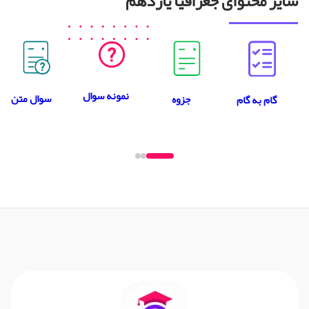
سایر محتوای جغرافیا یازدهم
نمونه سوال
سوال متن
جزوه
گام به گام