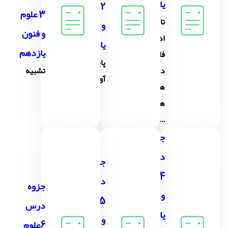
یازدهم
2 علوم
3 علوم
تاریخ
و فنون
و فنون
ادبیات
یازدهم
یازدهم
فارسی
پایه های
در قرن
تشبیه
آوایی
های
هفتم،
...
جزوه
درس
جزوه
4 علوم
درس
جزوه
و فنون
5 علوم
درس
یازدهم
و فنون
6علوم