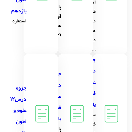
ادبیات
پایه های
یازدهم
فارسی
آوایی
در قرن
استعاره
همسان
های
(2)
دهم و
...
جزوه
درس10
جزوه
علوم و
درس11
جزوه
فنون
علوم و
درس12
یازدهم
فنون
علوم و
سبک
یازدهم
فنون
شناسی
پایه های