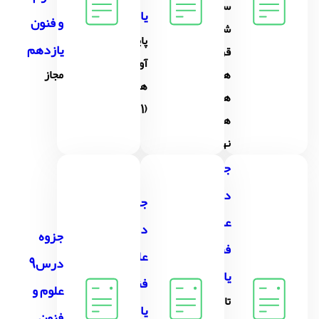
سبک
یازدهم
و فنون
شناسی
پایه های
یازدهم
قرن
آوایی
های
مجاز
همسان
هفتم،
(1)
هشتم و
نهم (...
جزوه
درس7
جزوه
علوم و
درس8
جزوه
فنون
علوم و
درس9
یازدهم
فنون
علوم و
تاریخ
یازدهم
فنون