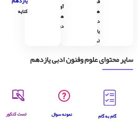
یازدهم
قرن
آوایی
های
کنایه
همسان
دهم و
دو لختی
یازدهم
(سبک ...
سایر محتوای علوم وفنون ادبی یازدهم
تست کنکور
نمونه سوال
گام به گام