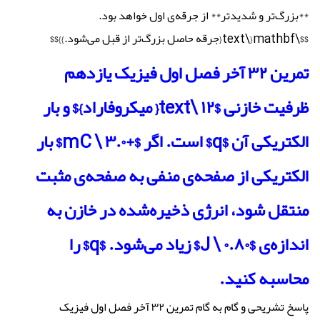
**بزرگ‌تر و شدیدتر** از جرقه‌ی اول خواهد بود.
$$\mathbf{\text{جرقه حاصل بزرگ‌تر از قبل می‌شود.}}$$
تمرین ۳۲ آخر فصل اول فیزیک یازدهم
ظرفیت خازنی $۱۲ \text{ میکروفاراد}$ و بار
الکتریکی آن $q$ است. اگر $+۳.۰ \ mC$ بار
الکتریکی از صفحه‌ی منفی به صفحه‌ی مثبت
منتقل شود، انرژی ذخیره‌شده در خازن به
اندازه‌ی $۰.۸۰ \ J$ زیاد می‌شود. $q$ را
محاسبه کنید.
پاسخ تشریحی و گام به گام تمرین ۳۲ آخر فصل اول فیزیک