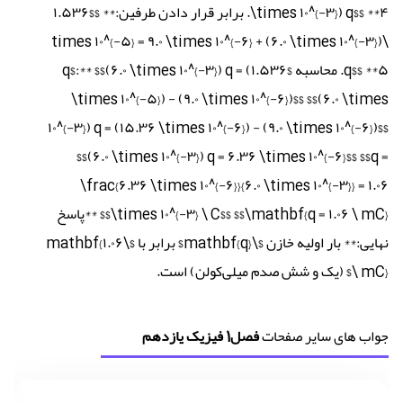
\times ۱۰^{-۳}) q$$ **۴. برابر قرار دادن طرفین:** $$۱.۵۳۶
\times ۱۰^{-۵} = ۹.۰ \times ۱۰^{-۶} + (۶.۰ \times ۱۰^{-۳})
q$$ **۵. محاسبه $q$:** $$(۶.۰ \times ۱۰^{-۳}) q = (۱.۵۳۶
\times ۱۰^{-۵}) - (۹.۰ \times ۱۰^{-۶})$$ $$(۶.۰ \times
۱۰^{-۳}) q = (۱۵.۳۶ \times ۱۰^{-۶}) - (۹.۰ \times ۱۰^{-۶})$$
$$(۶.۰ \times ۱۰^{-۳}) q = ۶.۳۶ \times ۱۰^{-۶}$$ $$q =
\frac{۶.۳۶ \times ۱۰^{-۶}}{۶.۰ \times ۱۰^{-۳}} = ۱.۰۶
\times ۱۰^{-۳} \ C$$ $$\mathbf{q = ۱.۰۶ \ mC}$$ **پاسخ
نهایی:** بار اولیه خازن $\mathbf{q}$ برابر با $\mathbf{۱.۰۶
\ mC}$ (یک و شش صدم میلی‌کولن) است.
جواب های سایر صفحات
فصل1 فیزیک یازدهم