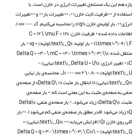
یازدهم این یک مسئله‌ی تغییرات انرژی در خازن است. با
استفاده از **ظرفیت ثابت خازن**، **تغییرات بار** و **تغییرات
انرژی**، بار اولیه‌ی خازن $(q)$ را محاسبه می‌کنیم. 📐 --- ### ۱.
اطلاعات داده شده * ظرفیت خازن: $C = ۱۲ \ \mu F = ۱۲
\times ۱۰^{-۶} \ F$ * بار اولیه: $Q_{\text{اولیه}} = q$ * بار
منتقل شده: $\Delta Q = +۳.۰ \ mC = +۳.۰ \times ۱۰^{-۳} \
C$ * تغییر انرژی: $\Delta U = U_{\text{نهایی}} -
U_{\text{اولیه}} = ۰.۸۰ \ J$ --- ### ۲. محاسبه‌ی بار نهایی
$(Q_{\text{نهایی}})$ انتقال بار مثبت $+ \Delta Q$ از صفحه‌ی
منفی به صفحه‌ی مثبت به این معنی است که: * بار صفحه‌ی
مثبت، $\Delta Q$ زیاد می‌شود. * بار صفحه‌ی منفی، $\Delta
Q$ زیاد می‌شود (قدر مطلق بار صفحه‌ی منفی کم می‌شود). **بار
کلی روی خازن (Q) افزایش می‌یابد:** $$Q_{\text{نهایی}} =
Q_{\text{اولیه}} + \Delta Q = q + ۳.۰ \times ۱۰^{-۳} \ C$$