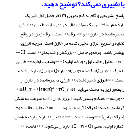
یا تغییری نمی‌کند؟ توضیح دهید.
پاسخ تشریحی و گام به گام تمرین ۳۱ آخر فصل اول فیزیک
یازدهم سلام! این یک سؤال عالی در مورد ارتباط بین **انرژی
ذخیره‌شده در خازن** و **جرقه** است. جرقه زدن در واقع
تخلیه‌ی سریع انرژی ذخیره‌شده در خازن است. هرچه انرژی
بیشتر باشد، جرقه‌ی حاصل **بزرگ‌تر و شدیدتر** است. 💥 --
- ## ۱. تحلیل حالت اول (جرقه اولیه) * **وضعیت اولیه:** خازنی
با ظرفیت $C_{۱}$، فاصله $d_{۱}$ و بار $Q_{۱} = Q$ باردار شده
است. * **انرژی ذخیره‌شده:** انرژی ذخیره‌شده در خازن از
رابطه‌ی زیر به دست می‌آید: $$U_{۱} = \frac{Q^۲}{۲C_{۱}}$$ *
**جرقه:** هنگام بستن کلید، انرژی $U_{۱}$ به سرعت به شکل
گرما، نور و صدا (جرقه) آزاد می‌شود. --- ## ۲. تحلیل حالت دوم
(جرقه نهایی) * **وضعیت جدید:** * **بار:** بار دوباره به همان
اندازه اولیه، یعنی $Q_{۲} = Q$، باردار می‌شود. * **فاصله:**