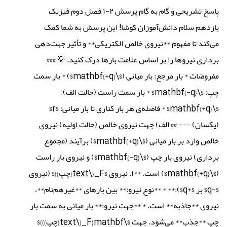
پاسخ تشریحی و گام به گام پرسش ۲-۱ فصل دوم فیزیک
یازدهم سلام دانش‌آموزان کوشا! این پرسش به شما کمک
می‌کند تا مفهوم **نیروی خالص الکتریکی** و تأثیر جهت‌دهی
برداری نیروها را بر اساس علامت بارها درک کنید. 💡 ###
مفروضات * بار مرجع: بار میانی ($\mathbf{+q}$) * بار سمت
چپ: $\mathbf{-q}$ * بار سمت راست (حالت الف):
$\mathbf{+q}$ * فاصله‌ی هر بار کناری تا بار میانی: $r$
(یکسان) --- ## الف) جهت نیروی خالص (حالت اولیه) نیروی
خالص وارد بر بار میانی ($\mathbf{+q}$) برآیند (مجموع
برداری) نیروی بار چپ ($\mathbf{-q}$) و نیروی بار راست
($\mathbf{+q}$) است. **۱. نیروی $F_{\text{چپ}}$ (نیروی
$-q$ بر $+q$):** * **نوع نیرو:** بین بارهای **غیرهم‌نام**،
نیروی **جاذبه** است. * **جهت نیرو:** بار میانی به سمت بار
چپ **جذب** می‌شود. جهت $\mathbf{F_{\text{چپ}}}$