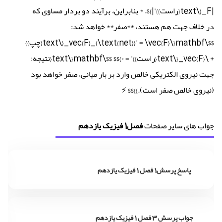
|F_{\text{راست}}'|}$. * بنابراین، برآیند دو بردار مساوی که
در خلاف جهت هم هستند، **صفر** خواهد شد:
$$\mathbf{\vec{F}_{\text{net}}' = \vec{F}_{\text{چپ}}
+ \vec{F}_{\text{راست}}' = ۰}$$ $$\mathbf{\text{نتیجه:
جهت نیروی الکتریکی خالص وارد بر بار میانی، صفر خواهد بود
(نیروی خالص صفر است).}}$$ ⚡
جواب های سایر صفحات
فصل1 فیزیک یازدهم
پاسخ پرسش1 فصل 1 فیزیک یازدهم
جواب پرسش 3 فصل 1 فیزیک یازدهم