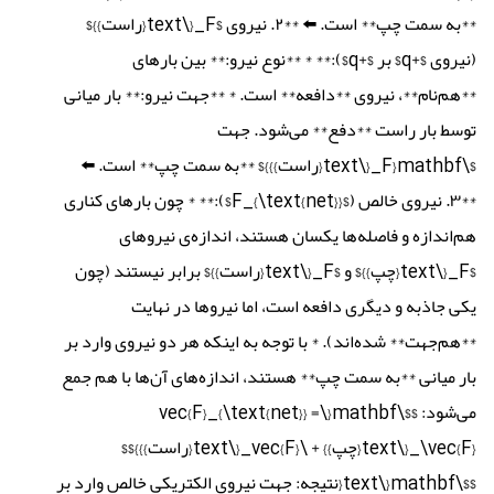
**به سمت چپ** است. ⬅️ **۲. نیروی $F_{\text{راست}}$
(نیروی $+q$ بر $+q$):** * **نوع نیرو:** بین بارهای
**هم‌نام**، نیروی **دافعه** است. * **جهت نیرو:** بار میانی
توسط بار راست **دفع** می‌شود. جهت
$\mathbf{F_{\text{راست}}}$ **به سمت چپ** است. ⬅️
**۳. نیروی خالص ($F_{\text{net}}$):** * چون بارهای کناری
هم‌اندازه و فاصله‌ها یکسان هستند، اندازه‌ی نیروهای
$F_{\text{چپ}}$ و $F_{\text{راست}}$ برابر نیستند (چون
یکی جاذبه و دیگری دافعه است، اما نیروها در نهایت
**هم‌جهت** شده‌اند). * با توجه به اینکه هر دو نیروی وارد بر
بار میانی **به سمت چپ** هستند، اندازه‌های آن‌ها با هم جمع
می‌شود: $$\mathbf{\vec{F}_{\text{net}} =
\vec{F}_{\text{چپ}} + \vec{F}_{\text{راست}}}$$
$$\mathbf{\text{نتیجه: جهت نیروی الکتریکی خالص وارد بر