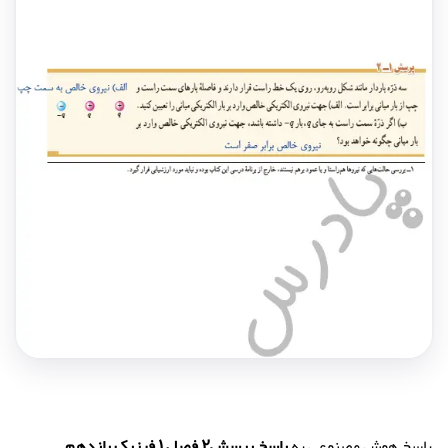
پاسخ هوش مصنوعی به
پاسخ پرسش2 فصل 1 فیزیک یازدهم