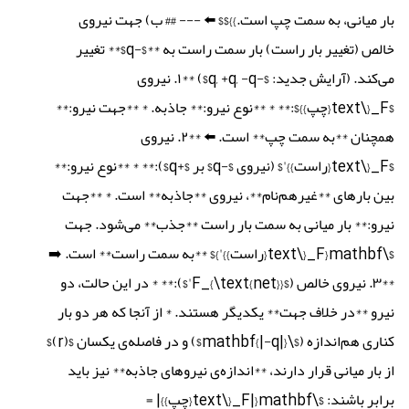
بار میانی، به سمت چپ است.}}$$ ⬅️ --- ## ب) جهت نیروی
خالص (تغییر بار راست) بار سمت راست به **$-q$** تغییر
می‌کند. (آرایش جدید: $-q, +q, -q$) **۱. نیروی
$F_{\text{چپ}}$:** * **نوع نیرو:** جاذبه. * **جهت نیرو:**
همچنان **به سمت چپ** است. ⬅️ **۲. نیروی
$F_{\text{راست}}'$ (نیروی $-q$ بر $+q$):** * **نوع نیرو:**
بین بارهای **غیرهم‌نام**، نیروی **جاذبه** است. * **جهت
نیرو:** بار میانی به سمت بار راست **جذب** می‌شود. جهت
$\mathbf{F_{\text{راست}}'}$ **به سمت راست** است. ➡️
**۳. نیروی خالص ($F_{\text{net}}'$):** * در این حالت، دو
نیرو **در خلاف جهت** یکدیگر هستند. * از آنجا که هر دو بار
کناری هم‌اندازه ($\mathbf{|-q|}$) و در فاصله‌ی یکسان $(r)$
از بار میانی قرار دارند، **اندازه‌ی نیروهای جاذبه** نیز باید
برابر باشند: $\mathbf{|F_{\text{چپ}}| =