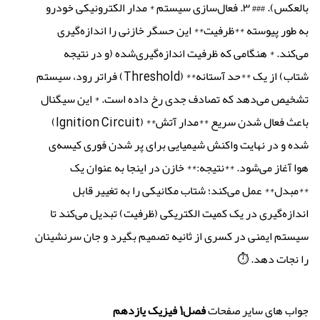
بالعکس). ### ۳. فعال‌سازی سیستم * مدار الکترونیکی خودرو
به طور پیوسته **ظرفیت** این حسگر خازنی را اندازه‌گیری
می‌کند. * هنگامی که ظرفیت اندازه‌گیری‌شده (و در نتیجه
شتاب) از یک **حد آستانه** (Threshold) فراتر رود، سیستم
تشخیص می‌دهد که تصادف جدی رخ داده است. * این سیگنال
باعث فعال شدن سریع **مدار آتش** (Ignition Circuit)
شده و در نهایت واکنش شیمیایی برای پر شدن فوری کیسه‌ی
هوا آغاز می‌شود. **نتیجه:** خازن در اینجا به عنوان یک
**مبدل** عمل می‌کند؛ شتاب مکانیکی را به تغییر قابل
اندازه‌گیری در یک کمیت الکتریکی (ظرفیت) تبدیل می‌کند تا
سیستم ایمنی در کسری از ثانیه تصمیم بگیرد و جان سرنشینان
را نجات دهد. ⏱️
جواب های سایر صفحات
فصل1 فیزیک یازدهم