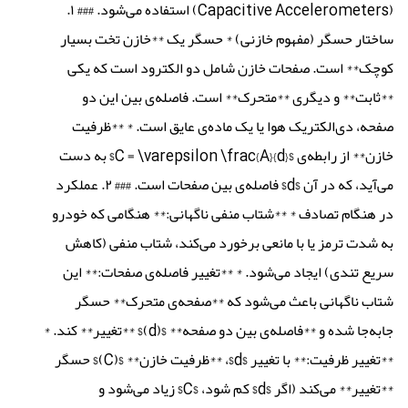
(Capacitive Accelerometers) استفاده می‌شود. ### ۱.
ساختار حسگر (مفهوم خازنی) * حسگر یک **خازن تخت بسیار
کوچک** است. صفحات خازن شامل دو الکترود است که یکی
**ثابت** و دیگری **متحرک** است. فاصله‌ی بین این دو
صفحه، دی‌الکتریک هوا یا یک ماده‌ی عایق است. * **ظرفیت
خازن** از رابطه‌ی $C = \varepsilon \frac{A}{d}$ به دست
می‌آید، که در آن $d$ فاصله‌ی بین صفحات است. ### ۲. عملکرد
در هنگام تصادف * **شتاب منفی ناگهانی:** هنگامی که خودرو
به شدت ترمز یا با مانعی برخورد می‌کند، شتاب منفی (کاهش
سریع تندی) ایجاد می‌شود. * **تغییر فاصله‌ی صفحات:** این
شتاب ناگهانی باعث می‌شود که **صفحه‌ی متحرک** حسگر
جابه‌جا شده و **فاصله‌ی بین دو صفحه** $(d)$ **تغییر** کند. *
**تغییر ظرفیت:** با تغییر $d$، **ظرفیت خازن** $(C)$ حسگر
**تغییر** می‌کند (اگر $d$ کم شود، $C$ زیاد می‌شود و