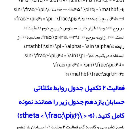
(۱۳۵^{\circ}) = \cot (۱۸۰^{\circ} - ۴۵^{\circ}) = -\cot
۴۵^{\circ} = \mathbf{-۱}$$ --- ### ت) $\sin (\frac{۳\pi}
{۴})$ **۱. ربع زاویه**: $\frac{۳\pi}{۴} = \pi - \frac{\pi}{۴}$
در ربع **دوم** قرار دارد. سینوس در ربع دوم **مثبت**
است. **۲. زاویه مرجع**: $\frac{\pi}{۴}$. **۳. محاسبه**: از
رابطه $\mathbf{\sin (\pi - \alpha) = \sin \alpha}$
استفاده می‌کنیم. $$\sin (\frac{۳\pi}{۴}) = \sin (\pi -
\frac{\pi}{۴}) = \sin (\frac{\pi}{۴}) =
\mathbf{\frac{\sqrt{۲}}{۲}}$$
فعالیت ۲ تکمیل جدول روابط مثلثاتی
حسابان یازدهم جدول زیر را همانند نمونه
کامل کنید. ($۰ < \theta < \frac{\pi}{۲}$)
پاسخ تشریحی و گام به گام فعالیت ۲ صفحه ۱۰۲ حسابان یازدهم