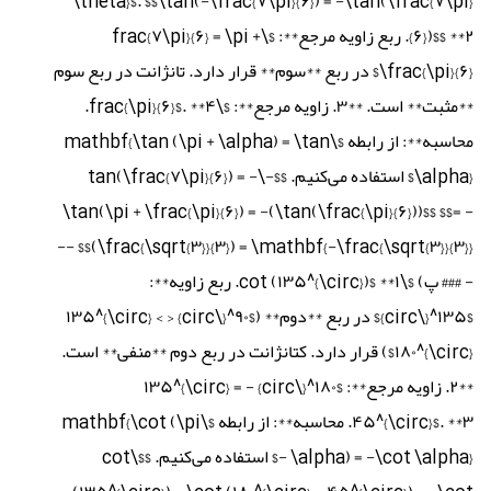
\theta}$. $$\tan(-\frac{۷\pi}{۶}) = -\tan(\frac{۷\pi}
{۶})$$ **۲. ربع زاویه مرجع**: $\frac{۷\pi}{۶} = \pi +
\frac{\pi}{۶}$ در ربع **سوم** قرار دارد. تانژانت در ربع سوم
**مثبت** است. **۳. زاویه مرجع**: $\frac{\pi}{۶}$. **۴.
محاسبه**: از رابطه $\mathbf{\tan (\pi + \alpha) = \tan
\alpha}$ استفاده می‌کنیم. $$-\tan(\frac{۷\pi}{۶}) = -
\tan(\pi + \frac{\pi}{۶}) = -(\tan(\frac{\pi}{۶}))$$ $$= -
(\frac{\sqrt{۳}}{۳}) = \mathbf{-\frac{\sqrt{۳}}{۳}}$$ --
- ### پ) $\cot (۱۳۵^{\circ})$ **۱. ربع زاویه**:
$۱۳۵^{\circ}$ در ربع **دوم** ($۹۰^{\circ} < ۱۳۵^{\circ} <
۱۸۰^{\circ}$) قرار دارد. کتانژانت در ربع دوم **منفی** است.
**۲. زاویه مرجع**: $۱۸۰^{\circ} - ۱۳۵^{\circ} =
۴۵^{\circ}$. **۳. محاسبه**: از رابطه $\mathbf{\cot (\pi
- \alpha) = -\cot \alpha}$ استفاده می‌کنیم. $$\cot