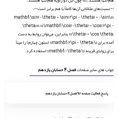
هم‌انتها هستند.}}$$ چون این دو زاویه هم‌انتها هستند،
**نسبت‌های مثلثاتی آن‌ها کاملاً با هم برابر است**.
$$\mathbf{\sin(-\theta) = \sin(۲\pi - \theta) = -\sin
\theta}$$ $$\mathbf{\cos(-\theta) = \cos(۲\pi -
\theta) = \cos \theta}$$ بنابراین، می‌توان روابط به دست
آمده برای $\mathbf{۲\pi - \theta}$ (ستون چهارم) را عیناً
برای زوایای قرینه $\mathbf{-\theta}$ استفاده کرد.
جواب های سایر صفحات
فصل 4 حسابان یازدهم
پاسخ فعالیت صفحه 92 فصل4 حسابان یازدهم