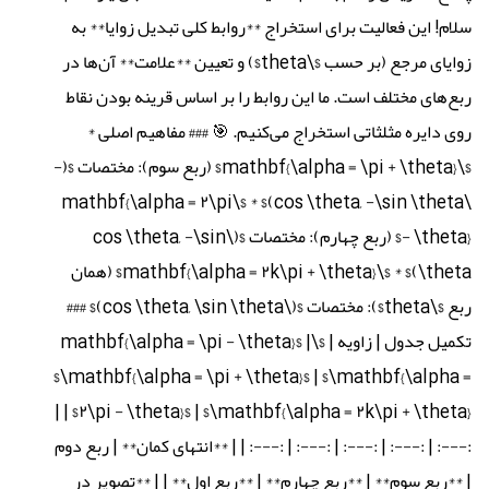
سلام! این فعالیت برای استخراج **روابط کلی تبدیل زوایا** به
زوایای مرجع (بر حسب $\theta$) و تعیین **علامت** آن‌ها در
ربع‌های مختلف است. ما این روابط را بر اساس قرینه بودن نقاط
روی دایره مثلثاتی استخراج می‌کنیم. 🎯 ### مفاهیم اصلی *
$\mathbf{\alpha = \pi + \theta}$ (ربع سوم): مختصات $(-
\cos \theta, -\sin \theta)$ * $\mathbf{\alpha = ۲\pi
- \theta}$ (ربع چهارم): مختصات $(\cos \theta, -\sin
\theta)$ * $\mathbf{\alpha = ۲k\pi + \theta}$ (همان
ربع $\theta$): مختصات $(\cos \theta, \sin \theta)$ ###
تکمیل جدول | زاویه | $\mathbf{\alpha = \pi - \theta}$ |
$\mathbf{\alpha = \pi + \theta}$ | $\mathbf{\alpha =
۲\pi - \theta}$ | $\mathbf{\alpha = ۲k\pi + \theta}$ | |
:---: | :---: | :---: | :---: | :---: | | **انتهای کمان** | ربع دوم
| **ربع سوم** | **ربع چهارم** | **ربع اول** | | **تصویر در