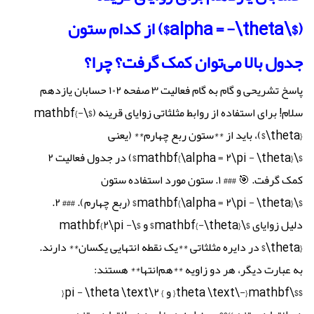
($\alpha = -\theta$) از کدام ستون
جدول بالا می‌توان کمک گرفت؟ چرا؟
پاسخ تشریحی و گام به گام فعالیت ۳ صفحه ۱۰۲ حسابان یازدهم
سلام! برای استفاده از روابط مثلثاتی زوایای قرینه ($\mathbf{-
\theta}$)، باید از **ستون ربع چهارم** (یعنی
$\mathbf{\alpha = ۲\pi - \theta}$) در جدول فعالیت ۲
کمک گرفت. 🎯 ### ۱. ستون مورد استفاده ستون
$\mathbf{\alpha = ۲\pi - \theta}$ (ربع چهارم). ### ۲.
دلیل زوایای $\mathbf{-\theta}$ و $\mathbf{۲\pi -
\theta}$ در دایره مثلثاتی **یک نقطه انتهایی یکسان** دارند.
به عبارت دیگر، هر دو زاویه **هم‌انتها** هستند:
$$\mathbf{-\theta \text{ و } ۲\pi - \theta \text{