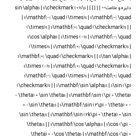
دایره و علامت** | | | | | | $\sin \alpha$ | $\checkmark (+)$
| $\mathbf{-} \quad (\times)$ | $\mathbf{-} \quad
(\times)$ | $\mathbf{+} \quad (\checkmark)$ | |
$\cos \alpha$ | $\times (-)$ | $\mathbf{-} \quad
(\times)$ | $\mathbf{+} \quad (\checkmark)$ |
$\mathbf{+} \quad (\checkmark)$ | | $\tan \alpha$ |
$\times (-)$ | $\mathbf{+} \quad (\checkmark)$ |
$\mathbf{-} \quad (\times)$ | $\mathbf{+} \quad
(\checkmark)$ | | $\mathbf{\sin \alpha}$ | $\sin (\pi
- \theta) = \sin \theta$ | $\mathbf{\sin (\pi + \theta)
= -\sin \theta}$ | $\mathbf{\sin (۲\pi - \theta) = -
\sin \theta}$ | $\mathbf{\sin (۲k\pi + \theta) = \sin
\theta}$ | | $\mathbf{\cos \alpha}$ | $\cos (\pi -
\theta) = -\cos \theta$ | $\mathbf{\cos (\pi +