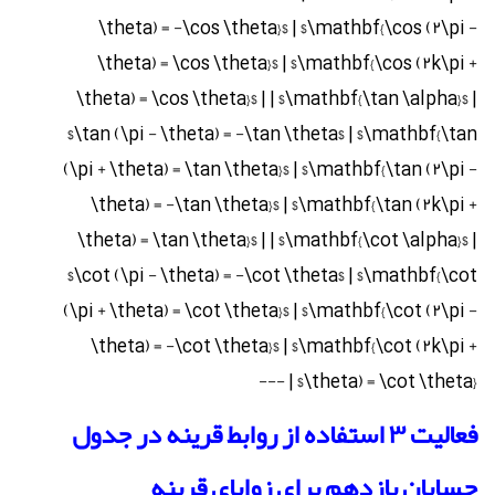
\theta) = -\cos \theta}$ | $\mathbf{\cos (۲\pi -
\theta) = \cos \theta}$ | $\mathbf{\cos (۲k\pi +
\theta) = \cos \theta}$ | | $\mathbf{\tan \alpha}$ |
$\tan (\pi - \theta) = -\tan \theta$ | $\mathbf{\tan
(\pi + \theta) = \tan \theta}$ | $\mathbf{\tan (۲\pi -
\theta) = -\tan \theta}$ | $\mathbf{\tan (۲k\pi +
\theta) = \tan \theta}$ | | $\mathbf{\cot \alpha}$ |
$\cot (\pi - \theta) = -\cot \theta$ | $\mathbf{\cot
(\pi + \theta) = \cot \theta}$ | $\mathbf{\cot (۲\pi -
\theta) = -\cot \theta}$ | $\mathbf{\cot (۲k\pi +
\theta) = \cot \theta}$ | ---
فعالیت ۳ استفاده از روابط قرینه در جدول
حسابان یازدهم برای زوایای قرینه