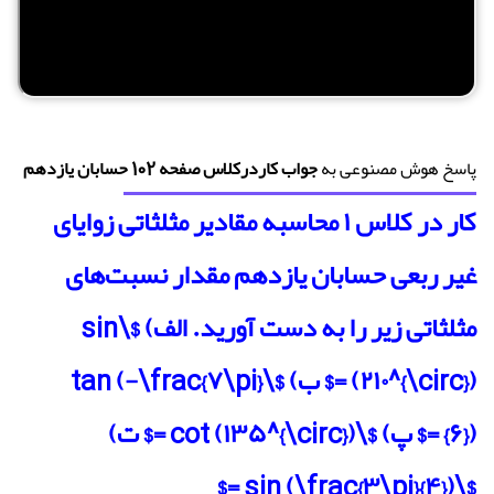
پاسخ هوش مصنوعی به
جواب کاردرکلاس صفحه 102 حسابان یازدهم
کار در کلاس ۱ محاسبه مقادیر مثلثاتی زوایای
غیر ربعی حسابان یازدهم مقدار نسبت‌های
مثلثاتی زیر را به دست آورید. الف) $\sin
(۲۱۰^{\circ}) =$ ب) $\tan (-\frac{۷\pi}
{۶}) =$ پ) $\cot (۱۳۵^{\circ}) =$ ت)
$\sin (\frac{۳\pi}{۴}) =$