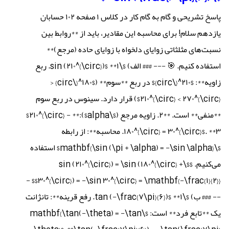
پاسخ تشریحی و گام به گام کار در کلاس ۱ صفحه ۱۰۲ حسابان
یازدهم سلام! برای محاسبه این مقادیر، باید از **روابط بین
نسبت‌های مثلثاتی زوایای دلخواه با زوایای حاده (مرجع)**
استفاده کنیم. 🎯 --- ### الف) $\sin (۲۱۰^{\circ})$ **۱. ربع
زاویه**: $۲۱۰^{\circ}$ در ربع **سوم** ($۱۸۰^{\circ} <
۲۱۰^{\circ} < ۲۷۰^{\circ}$) قرار دارد. سینوس در ربع سوم
**منفی** است. **۲. زاویه مرجع ($\alpha$):** $۲۱۰^{\circ} -
۱۸۰^{\circ} = ۳۰^{\circ}$. **۳. محاسبه**: از رابطه
$\mathbf{\sin (\pi + \alpha) = -\sin \alpha}$ استفاده
می‌کنیم. $$\sin (۲۱۰^{\circ}) = \sin (۱۸۰^{\circ} +
۳۰^{\circ}) = -\sin ۳۰^{\circ} = \mathbf{-\frac{۱}{۲}}$$ -
-- ### ب) $\tan (-\frac{۷\pi}{۶})$ **۱. رفع قرینه**: تانژانت
یک **تابع فرد** است: $\mathbf{\tan(-\theta) = -\tan