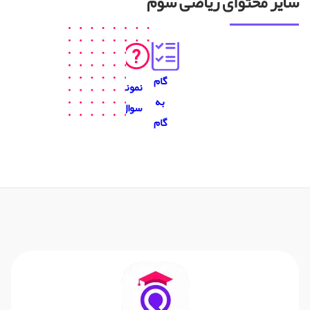
سایر محتوای ریاضی سوم
گام
نمونه
به
سوال
گام