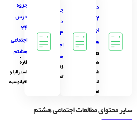
جزوه
درس
جزوه
درس
22
درس
24
اجتماعی
23
اجتماعی
هشتم
اجتماعی
هشتم
ویژگی
هشتم
های
قارهٔ
قارهٔ
طبیعی و
استرالیا و
آمریکا
انسانی
اقیانوسیه
افریقا
سایر محتوای مطالعات اجتماعی هشتم