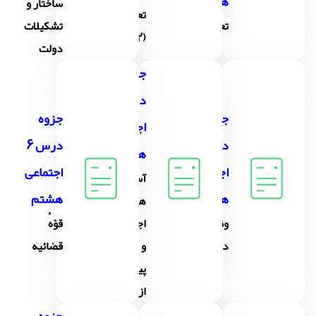
هشتم
ساختار و
تعاون
تعاون (1)
تشکیلات
(2)
دولت
جزوه
درس 5
جزوه
جزوه
اجتماعی
درس 4
درس 6
هشتم
اجتماعی
اجتماعی
آسیب
هشتم
هشتم
های
وظایف
اجتماعی
قوّهٔ
دولت
و
قضائیه
پیشگیری
از آنها