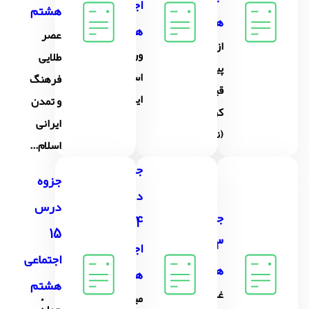
اجتماعی
هشتم
هشتم
هشتم
عصر
از رحلت
ورود
طلایی
پیامبر تا
اسلام به
فرهنگ
قیام
ایران
و تمدن
کربلا
ایرانی
(نینوا)
اسلام...
جزوه
جزوه
درس
درس
جزوه درس
14
15
13 اجتماعی
اجتماعی
اجتماعی
هشتم
هشتم
هشتم
غزنویان،
میراث