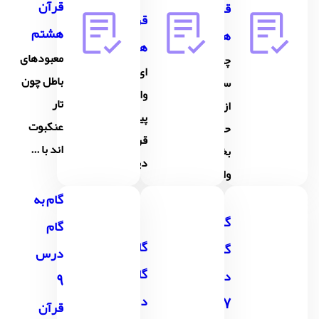
قرآن
قرآن
قرآن
هشتم
هشتم
هشتم
معبودهای
چون
ای
باطل چون
سلیمان
وارث
تار
از خدا
پیمبر و
عنکبوت
حاجت
قرآن و
اند با ...
بخواه
دین بیا
والدی...
گام به
گام به
گام
گام به
گام
درس
گام
درس
9
درس8
7
قرآن