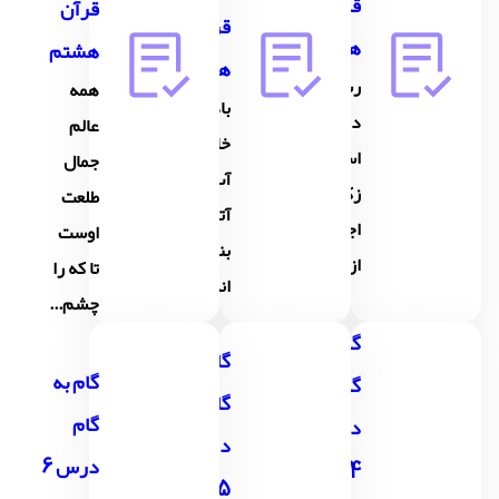
قرآن
قرآن
قرآن
هشتم
هشتم
هشتم
رستگاری
همه
باد و
در صلاة
عالم
خاک و
است و
جمال
آب و
زکات
طلعت
آتش
اجتناب
اوست
بنده
از...
تا که را
اند
چشم...
گام به
گام به
گام به
گام
گام
گام
درس
درس
درس 6
4
5