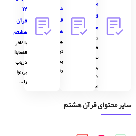
10
درس 11
12
قرآن
قرآن
قرآن
هشتم
هشتم
هشتم
دستور
همنشین
یا غافر
خدا،
تو از تو
الخطایا!
سلام
به باشد
دریاب
برتوست
تا تو را...
بی نوا
ذکر تو و
را ...
احتر...
سایر محتوای قرآن هشتم