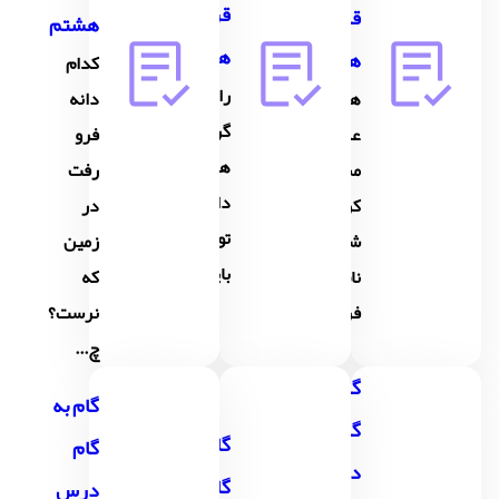
قرآن
قرآن
هشتم
هشتم
هشتم
کدام
راهرو
هر روزِ
دانه
گر صد
عمر
فرو
هنر
مشق
رفت
دارد،
کن این
در
توکل
شعر
زمین
بایدش
ناب را
که
فر...
نرست؟
چ...
گام به
گام به
گام
گام به
گام
درس
گام
درس