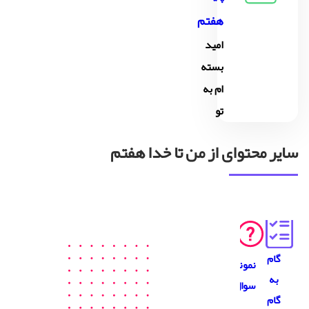
هفتم
امید
بسته
ام به
تو
سایر محتوای از من تا خدا هفتم
گام
نمونه
به
سوال
گام