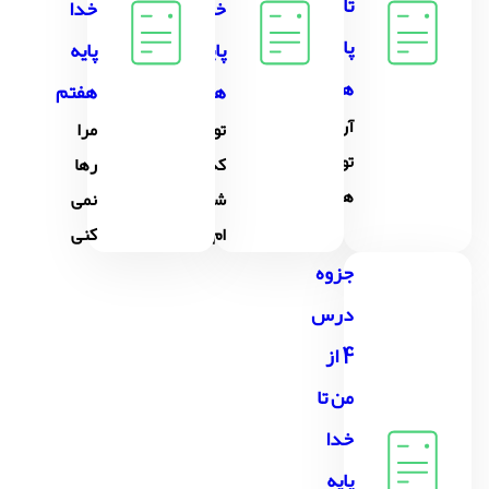
تا خدا
خدا
خدا
پایه
پایه
پایه
هفتم
هفتم
هفتم
آرامشم
تویی
مرا
تو
که می
رها
هستی
شناسی
نمی
ام
کنی
جزوه
درس
4 از
من تا
خدا
پایه