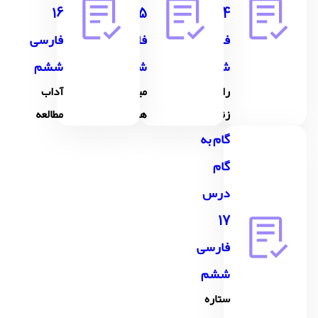
16
15
14
فارسی
فارسی
فارسی
ششم
ششم
ششم
رازِ
میوه ی
آداب
زندگی
هنر
مطالعه
گام به
گام
درس
17
فارسی
ششم
ستاره