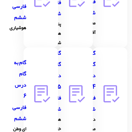
فارسی
فارسی
فارسی
ششم
ششم
ششم
معرفتِ
پنجره
هوشیاری
آفریدگار
های
شناخت
گام به
گام به
گام به
گام
گام
گام
درس
درس
درس
5
4
6
فارسی
فارسی
فارسی
ششم
ششم
ششم
داستان
هفت
من و
خانِ
ای وطن