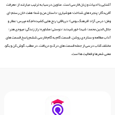
آشنایی با ادبیات و زبان فارسی است. عناوین درسها به ترتیب عبارتند از: معرفت
آفریدگار؛ پنجره های شناخت؛ هوشیاری؛ داستان من و شما؛ هفت خان رستم؛ ای
وطن؛ درس آزاد (فرهنگ بومی)؛ دریاقلی؛ رنج هایی کشیده ام که مپرس؛ عطار و
جلال الدین محمد؛ شهدا خورشیدند؛ دوستی/مشاوره؛ راز زندگی؛ میوه ی هنر؛
آداب مطالعه و ستاره ی روشن. قسمت گام به گام فارسی ششم پاسخ قسمت های
مختلف کتاب درسی از جمله قسمت های درک و دریافت، در مطلب، گوش کن و بگو،
معنی شعرها و فعالیت ها است.