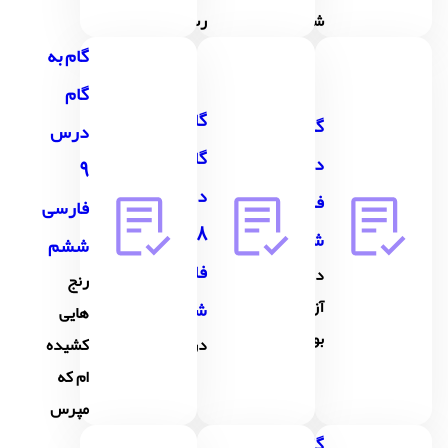
شما
رستم
گام به
گام
گام به
گام به گام
درس
گام
درس 7
9
درس
فارسی
فارسی
8
ششم
ششم
فارسی
درس
رنج
آزاد(فرهنگِ
ششم
هایی
بومي)
دریاقُلی
کشیده
ام که
مپرس
گام به