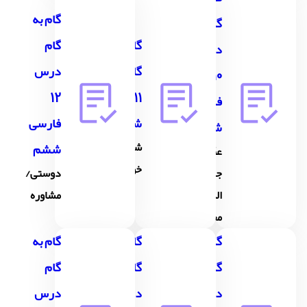
گام به
گام
گام به
گام
درس
گام درس
درس
10
11 فارسی
12
فارسی
ششم
فارسی
ششم
شهدا
ششم
عطّار و
خورشیدند
جلال
دوستی/
الدّین
مشاوره
محمّد
گام به
گام به
گام به
گام
گام
گام
درس
درس
درس