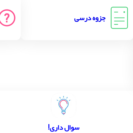
جزوه درسی
!سوال داری