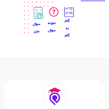
گام
نمونه
سوال
به
سوال
متن
گام