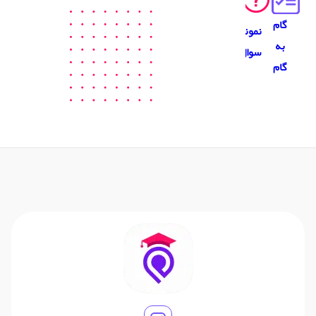
گام
نمونه
به
سوال
گام