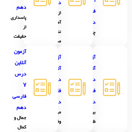
دهم
دهم
فارسی
از
پاسداری
دهم
آموختن،
از
ننگ
چشمه
حقیقت
مدار
آزمون
آزمون
آزمون
آنلاین
آنلاین
آنلاین
درس
درس5
درس6
7
فارسی
فارسی
فارسی
دهم
دهم
دهم
بیداد
مهر و
جمال و
ظالمان
وفا
کمال