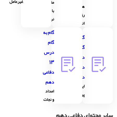
غیرعامل
مقابله
های
با جنگ
رزم
نرم
انفرادی
گام به
گام به
گام
گام
درس
درس12
13
دفاعی
دفاعی
دهم
دهم
ایمنی و
امداد
پیشگیری
و نجات
سایر محتوای دفاعی دهم