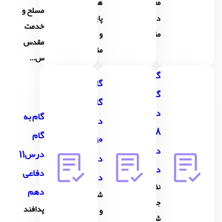
معارف
های
مسلح و
دفاع
پایداری
خدمت
مقدس
و
مقدس
مقاومت
س...
گام به
گام به
گام
گام
درس
گام به
درس
8
گام
10
دفاعی
درس11
دفاعی
دهم
دفاعی
دهم
نظام
دهم
شناخت
جمع و
پدافند
و
شیوه