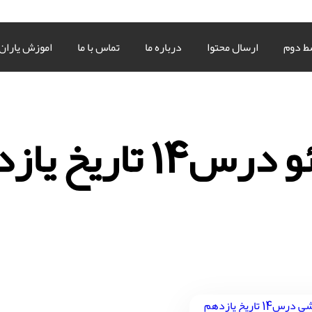
ط دوم
ارسال محتوا
درباره ما
تماس با ما
اموزش یاران
س14 تاریخ یازدهم