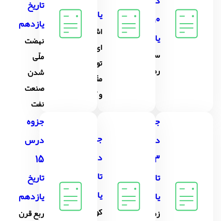
درس
تاریخ
یازدهم
10 تاریخ
یازدهم
اشغال
یازدهم
نهضت
اىران
سقوط
ملّى
توسّط
رضاشاه
شدن
متّفقىن
صنعت
و آثار آن
نفت
جزوه
جزوه
جزوه
درس
درس
درس14
15
13
تاریخ
تاریخ
تاریخ
یازدهم
یازدهم
یازدهم
کودتاى
زمىنه
ربع قرن