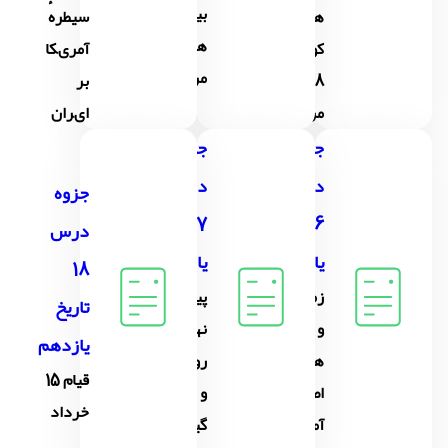
بىست و
هاى
سىطرهٔ
هشتم
کودتاى
آمرىکا
مرداد
28
بر
مرداد
اىران
جزوه
جزوه
درس
درس
جزوه
16 تاریخ
17 تاریخ
درس
یازدهم
یازدهم
18
زمینه ها
پىداىش
تاریخ
و هدف
نهضت
یازدهم
های
روحانىت
قىام 15
اصلاحات
و اوج
خرداد
آمریکایی
گیری