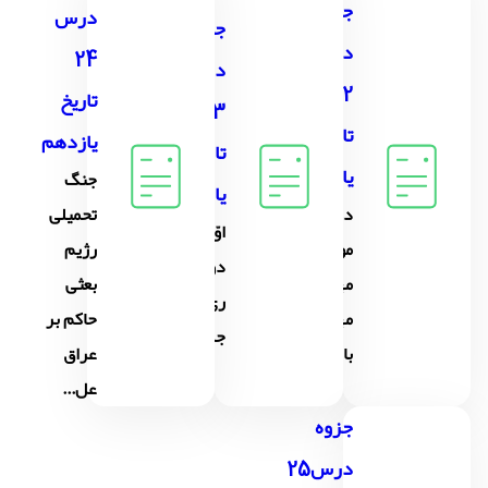
جزوه
درس
جزوه
درس
24
درس
22
تاریخ
23
تاریخ
یازدهم
تاریخ
یازدهم
جنگ
یازدهم
دولت
تحمىلى
اوّلىن
موقت
رژیم
دورهٔ
مهندس
بعثی
رىاست
مهدى
حاکم بر
جمهورى
بازرگان
عراق
عل...
جزوه
درس25