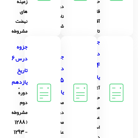
حکومت
زمینه
دوران
قاجار از
های
ناصرالدین
آقامحمّدخان
نهضت
شاه
تا محمّد ...
مشروطه
جزوه
جزوه
درس
جزوه
درس 6
4 تاریخ
درس
تاریخ
یازدهم
5 تاریخ
یازدهم
آغاز
یازدهم
دورهٔ
حرکت
مشروطه
دوم
مردم
در دورهٔ
مشروطه
علىه
محمّد
( 1288
استبداد
على شاه
- 1293
داخلی و