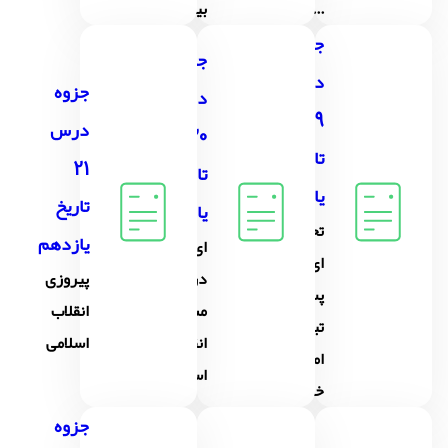
...
بیدار...
جزوه
جزوه
درس
جزوه
درس
19
درس
20
تاریخ
21
تاریخ
یازدهم
تاریخ
یازدهم
تحولات
یازدهم
اىران
اىران
در
پىروزى
پس از
مسیر
انقلاب
تبعىد
انقلاب
اسلامى
امام
اسلامى
خمىنى
جزوه