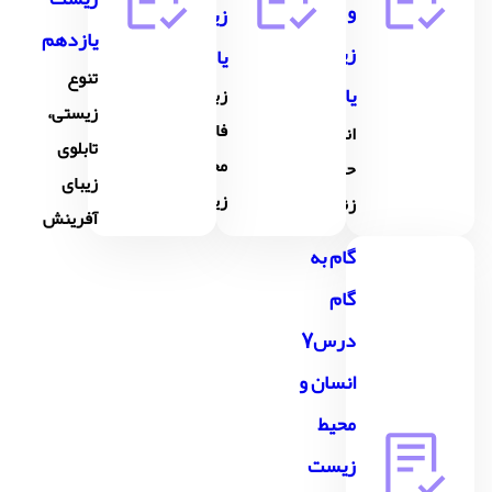
و محیط
زیست
یازدهم
زیست
یازدهم
تنوع
یازدهم
زباله،
زیستی،
فاجعۀ
انرژی،
تابلوی
محیط
حرکت،
زیبای
زیست
زندگی
آفرینش
گام به
گام
درس7
انسان و
محیط
زیست