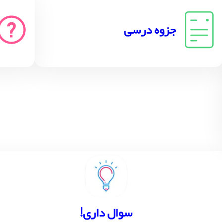
جزوه درسی
!سوال داری