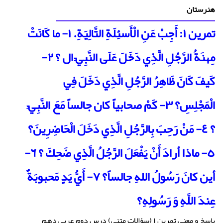
هنرستان
تمرین ۱: أَجِبْ عَنِ الْأَسئِلَةِ التَّالِيَةِ. ۱- ما كَانَتْ
مِهنَةُ الرَّجُلِ الَّذِي دَخَلَ عَلَى النَّبِيِّ ال ؟ ۲-
كَيفَ كَانَ ظَاهِرُ الرَّجُلِ الَّذِي دَخَلَ فِي
الْمَجْلِسِ؟ ۳- كَمْ صحابياً كان جالساً مَعَ النَّبِيِّ
؟ ٤- مَنْ رَحِبَ بِالرَّجُلِ الَّذِي دَخَلَ الْحَاضِرِينَ؟
٥- ماذا أرادَ أَنْ يَفْعَلَ الرَّجُلُ الَّذِي ضَحِكَ ؟ ٦-
أين كانَ رَسُولُ اللهِ جالساً؟ ٧- أَيُّ يَدٍ مَحبوبَةٌ
عِندَ اللَّهِ وَ رَسُولِهِ؟
پاسخ و معنی تمرین ۱ (سؤالات متنی) درس دوم عربی دهم