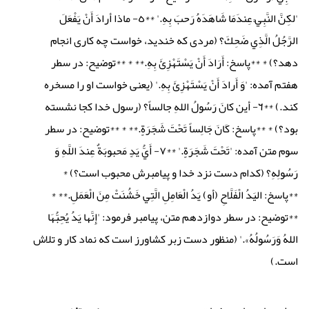
'لكِنَّ النَّبِيَّ عِندَمَا شَاهَدَهُ رَحبَ بِهِ.' **٥- ماذا أرادَ أَنْ يَفْعَلَ
الرَّجُلُ الَّذِي ضَحِكَ؟ (مردی که خندید، خواست چه کاری انجام
دهد؟) * **پاسخ: أَرَادَ أَنْ يَسْتَهْزِئَ بِهِ.** * **توضیح: در سطر
هفتم آمده: 'وَ أَرادَ أَنْ يَسْتَهْزِئَ بِهِ.' (یعنی خواست او را مسخره
کند.) **٦- أين كانَ رَسُولُ اللهِ جالساً؟ (رسول خدا کجا نشسته
بود؟) * **پاسخ: كَانَ جَالِساً تَحْتَ شَجَرَةٍ.** * **توضیح: در سطر
سوم متن آمده: 'تَحْتَ شَجَرَةٍ.' **٧- أَيُّ يَدٍ مَحبوبَةٌ عِندَ اللَّهِ وَ
رَسُولِهِ؟ (کدام دست نزد خدا و پیامبرش محبوب است؟) *
**پاسخ: اليَدُ الْفَلَّاحِ (أو) يَدُ الْعَامِلِ الَّتِي خَشُنَتْ مِنَ الْعَمَلِ.** *
**توضیح: در سطر دوازدهم متن، پیامبر فرمود: 'إِنَّها يَدُ يُحِبُّهَا
اللهُ وَرَسُولُهُ».' (منظور دست زبر کشاورز است که نماد کار و تلاش
است.)