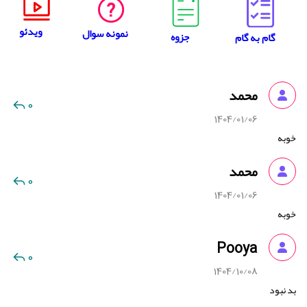
ویدئو
نمونه سوال
جزوه
گام به گام
محمد
0
1404/01/06
خوبه
محمد
0
1404/01/06
خوبه
Pooya
0
1404/10/08
بد نبود