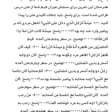
هنرستان این تمرین برای سنجش میزان فهم شما از متن درس
طراحی شده است. برای پاسخ، باید جملات کلیدی متن را پیدا
کنید. **۱- مِهْنَةُ الرَّجُلِ الَّذِي دَخَلَ عَلَى النَّبِيِّ؟ (شغل مردی که بر
پیامبر وارد شد چه بود؟)** * **پاسخ: مِهنَتُهُ كَانَتِ الزَّراعَةَ (یا)
كانَ فَلَّاحًا.** * **توضیح: در سطر پنجم متن آمده: 'فَهِمَ
الْحَاضِرُونَ مِن ظَاهِرِهِ أَنَّهُ فَلَّاحُ وَ مِهنَتُهُ الزَّراعَةُ.' **۲- كَيفَ كَانَ
ظَاهِرُ الرَّجُلِ؟ (ظاهر مرد چگونه بود؟) * **پاسخ: كَانَ ذو وَجْهِ
أَسْمَر وَ يَدَينِ خَشِئَتَيْنِ.** * **توضیح: در سطر چهارم متن آمده:
'رَجُلٌ ذو وَجْهِ أَسْمَر وَ يَدَينِ خَشِئَتَيْنِ.' **۳- كَمْ صحابياً كان جالساً
مَعَ النَّبِيِّ؟ (چند صحابه با پیامبر نشسته بودند؟) * **پاسخ: كَانَ
جَالِساً مَعَ خَمْسَةٍ مِن أَصْحَابِهِ.** * **توضیح: در سطر سوم متن
آمده: 'كانَ النَّبِيُّ جالساً مَعَ خَمْسَةٍ مِن أَصحابِهِ.' **٤- مَنْ رَحِبَ
بِالرَّجُلِ؟ (چه کسی به مرد خوشامد گفت؟) * **پاسخ: رَحِبَ بِهِ
النَّبِيُّ (رَسُولُ اللهِ).** * **توضیح: در سطر هشتم متن آمده: