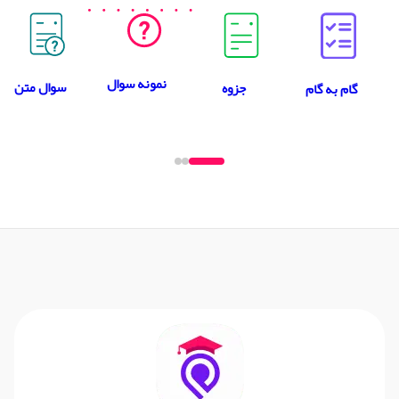
نمونه سوال
سوال متن
جزوه
گام به گام