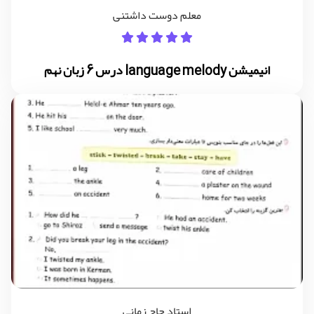
معلم دوست داشتنی
انیمیشن language melody درس 6 زبان نهم
استاد حاج زمانی